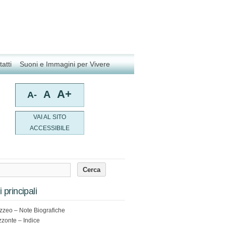
atti
Suoni e Immagini per Vivere
A+
A
A-
VAI AL SITO
ACCESSIBILE
 principali
zzeo – Note Biografiche
izzonte – Indice