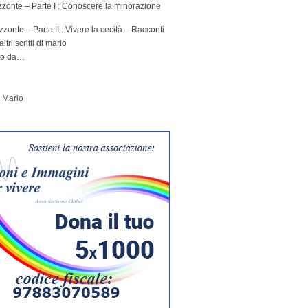
rizzonte – Parte I : Conoscere la minorazione
izzonte – Parte II : Vivere la cecità – Racconti
ltri scritti di mario
sto da…
i
a Mario