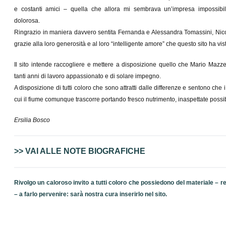
e costanti amici – quella che allora mi sembrava un’impresa impossibil
dolorosa.
Ringrazio in maniera davvero sentita Fernanda e Alessandra Tomassini, Nic
grazie alla loro generosità e al loro “intelligente amore” che questo sito ha vi
Il sito intende raccogliere e mettere a disposizione quello che Mario Mazzeo
tanti anni di lavoro appassionato e di solare impegno.
A disposizione di tutti coloro che sono attratti dalle differenze e sentono che i
cui il fiume comunque trascorre portando fresco nutrimento, inaspettate possibi
Ersilia Bosco
>> VAI ALLE NOTE BIOGRAFICHE
Rivolgo un caloroso invito a tutti coloro che possiedono del materiale – re
– a farlo pervenire: sarà nostra cura inserirlo nel sito.